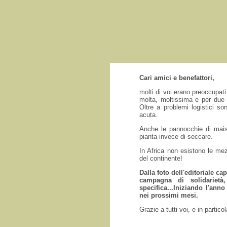
Cari amici e benefattori,
molti di voi erano preoccupati
molta, moltissima e per due g
Oltre a problemi logistici so
acuta.
Anche le pannocchie di mais 
pianta invece di seccare.
In Africa non esistono le mez
del continente!
Dalla foto dell'editoriale c
campagna di solidariet
specifica...Iniziando l'anno
nei prossimi mesi.
Grazie a tutti voi, e in parti