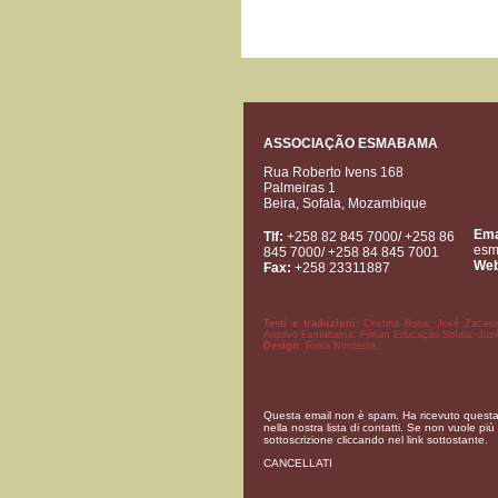
ASSOCIAÇÃO ESMABAMA
Rua Roberto Ivens 168
Palmeiras 1
Beira, Sofala, Mozambique
Ema
Tlf:
+258 82 845 7000/ +258 86
es
845 7000/ +258 84 845 7001
Web
Fax:
+258 23311887
Testi e traduzioni:
Cristina Bona; José Zacari
Arquivo Esmabama; Fórum Educação Sofala; José
Design:
Rosa Nordeste.
Questa email non è spam. Ha ricevuto questa e
nella nostra lista di contatti. Se non vuole pi
sottoscrizione cliccando nel link sottostante.
CANCELLATI