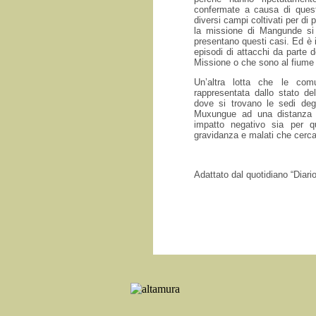
confermate a causa di quest
diversi campi coltivati per di
la missione di Mangunde si 
presentano questi casi. Ed è 
episodi di attacchi da parte 
Missione o che sono al fiume 
Un’altra lotta che le comu
rappresentata dallo stato de
dove si trovano le sedi degl
Muxungue ad una distanza d
impatto negativo sia per q
gravidanza e malati che cerca
Adattato dal quotidiano “Diar