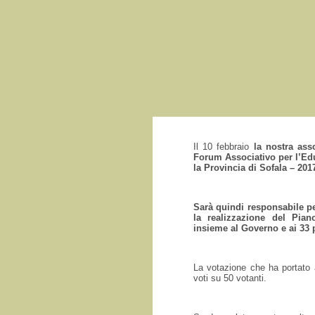
Il 10 febbraio
la nostra ass
Forum Associativo per l’Ed
la Provincia di Sofala – 201
Sarà quindi responsabile pe
la realizzazione del Piano
insieme al Governo e ai 33 
La votazione che ha portato 
voti su 50 votanti.