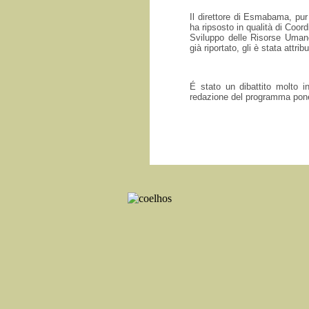
Il direttore di Esmabama, pur
ha ripsosto in qualità di Coor
Sviluppo delle Risorse Umane
già riportato, gli è stata attri
É stato un dibattito molto i
redazione del programma pone