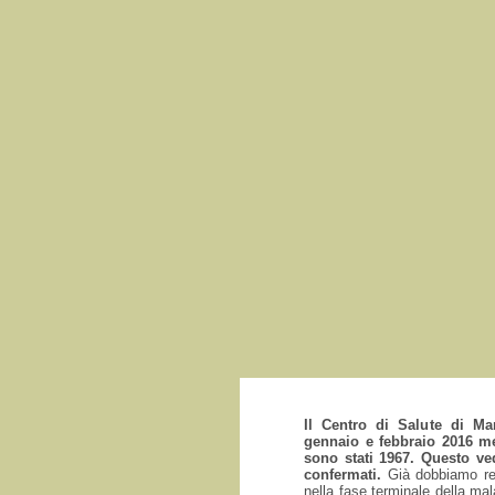
Il Centro di Salute di Ma
gennaio e febbraio 2016 me
sono stati 1967. Questo v
confermati.
Già dobbiamo reg
nella fase terminale della mal