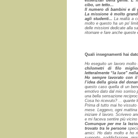
essenziali della gente. E 
cibo, un tetto...
Il numero di bambini e di g
La missione è molto grande
agli studenti...
La realtà a c
molto e questo ha un po’ limit
delle missioni dedicate alla s
ritornare e fare anche queste
Quali insegnamenti hai dato
Ho eseguito un lavoro molto
chilometri di filo migli
letteralmente “la luce” nella
Ho sempre lavorato con il
l’idea della gioia del dona
questo caso quella di un bene
emotivo dato dal mio sorriso p
una bella sensazione reciproc
Cosa ho ricevuto? ... quante l
Prima di tutto mai ho vissuto
mese. Leggevo, ogni mattina l
iniziare il lavoro. Scrivevo a
e mi faceva sentire più vicino
Comunque per me la lezione
trovato tra le persone
specia
amici. Ho dato molto e ho r
supporto, soddisfazione, g