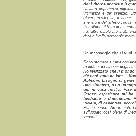
doni ritorna ancora più gra
Un’altra esperienza signific
vicinanza e del silenzio. O
albero, in silenzio, insieme…
silenzio e dell’affetto con la m
Per ultimo, il fatto di essermi
, in altre parole....è stata 
dato a livello personale molta
Un messaggio che ci vuoi l
Sono ritornato a casa con una
mondo e dei bisogni degli altri
Ho realizzato che il mondo
c’è così tanto da fare.... 
Abbiamo bisogno di gente c
uno straniero, a un immigr
qui in casa nostra. Fare d
Questa esperienza mi ha r
tendiamo a dimenticare. 
vedere, di osservare, scordi
Perciò penso che un aiuto l
sviluppato così pieno di ine
vedere!