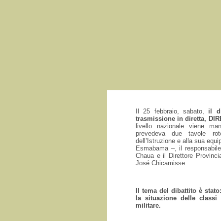
Il 25 febbraio, sabato,
il 
trasmissione in diretta, DI
livello nazionale viene m
prevedeva due tavole ro
dell’Istruzione e alla sua equip
Esmabama –, il responsabile
Chaua e il Direttore Provinc
José Chicamisse.
Il tema del dibattito è stat
la situazione delle classi 
militare.