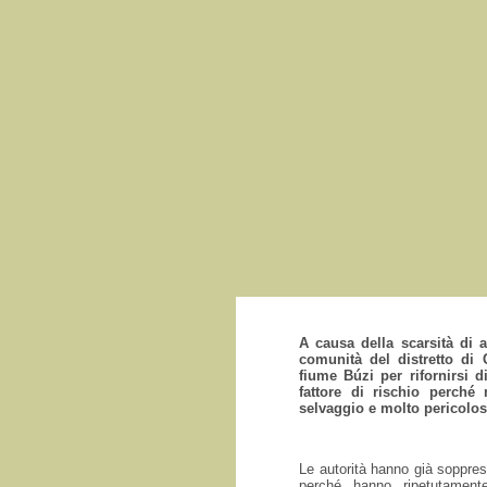
A causa della scarsità di 
comunità del distretto di
fiume Búzi per rifornirsi 
fattore di rischio perché
selvaggio e molto pericolos
Le autorità hanno già soppres
perché hanno ripetutament