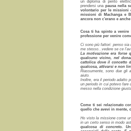
un diploma di perito elettr
prendersi una
pausa nella s
volontario per le mission
missioni di Machanga e Bar
ancora non c'erano e anche 
Cosa ti ha spinto a venire i
professione per venire com
Ci sono più fattori: penso sia
me stesso...vedere se ce l’avr
La motivazione era forse q
qualcuno vicino, nel dona
cattolica dove il concetto
qualcosa, attivarsi e non lim
Riassumente, sono due gli asp
aiuto.
Inoltre, era il periodo adatto 
un periodo in cui potevo fare
messo nella condizione giust
Come ti sei relazionato co
quello che avevi in mente, 
Ho visto la missione come u
in un certo senso in modo ast
qualcosa di concreto. U