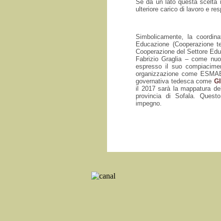
Se da un lato questa scelta r
ulteriore carico di lavoro e res
Simbolicamente, la coordina
Educazione (Cooperazione te
Cooperazione del Settore Edu
Fabrizio Graglia – come nuo
espresso il suo compiacime
organizzazione come ESMABA
governativa tedesca come
G
il 2017 sarà la mappatura del
provincia di Sofala. Quest
impegno.