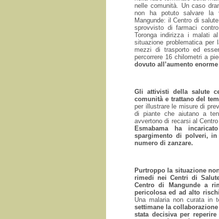
nelle comunità. Un caso dram
non ha potuto salvare la 
Mangunde: il Centro di salute 
sprovvisto di farmaci contr
Toronga indirizza i malati 
situazione problematica per
mezzi di trasporto ed esse
percorrere 16 chilometri a pi
dovuto all’aumento enorme 
Gli attivisti della salute
comunità e trattano del te
per illustrare le misure di pr
di piante che aiutano a ten
avvertono di recarsi al Centro
Esmabama ha incaricato 
spargimento di polveri, in
numero di zanzare.
Purtroppo la situazione no
rimedi nei Centri di Salut
Centro di Mangunde a rim
pericolosa ed ad alto risc
Una malaria non curata in 
settimane la collaborazion
stata decisiva per reperir